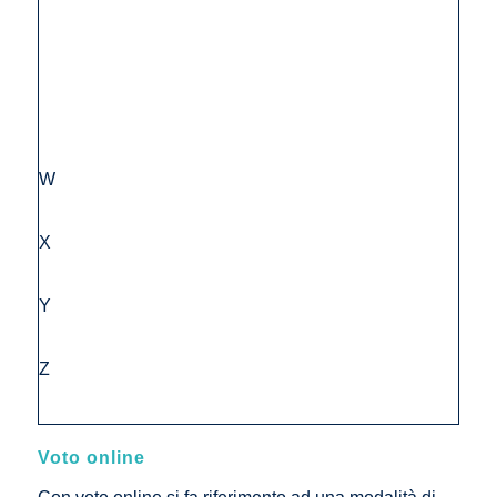
W
X
Y
Z
Voto online