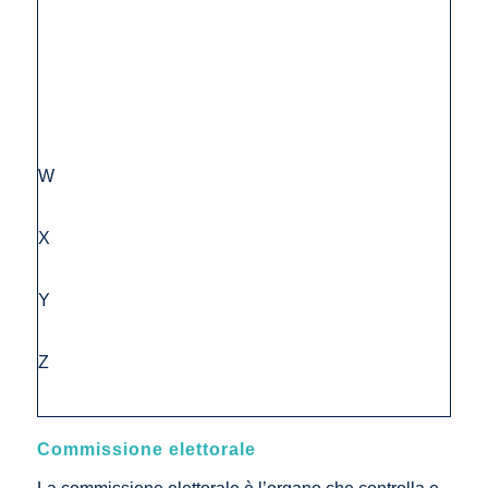
W
X
Y
Z
Commissione elettorale