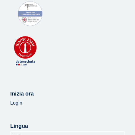
Inizia ora
Login
Lingua
Lingua