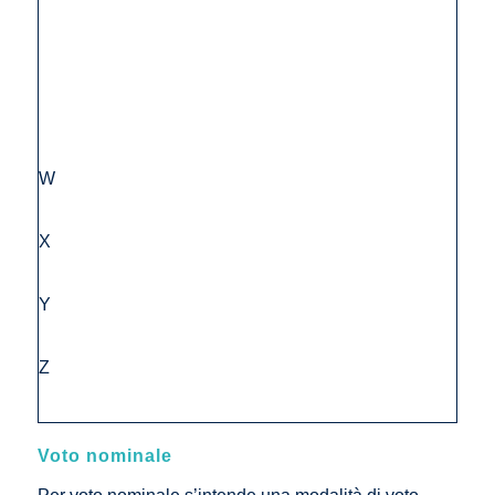
W
X
Y
Z
Voto nominale