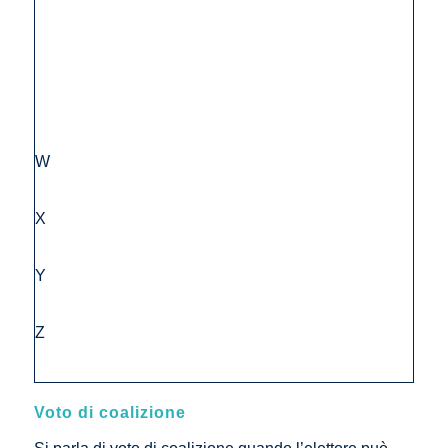
W
X
Y
Z
Voto di coalizione