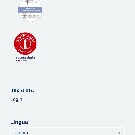
Inizia ora
Login
Lingua
Lingua