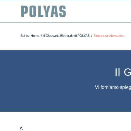
Sei in:
Home
/
Il Glossario Elettorale di POLYAS
/
Sicurezza informatica
Il 
Vi forniamo spiega
A