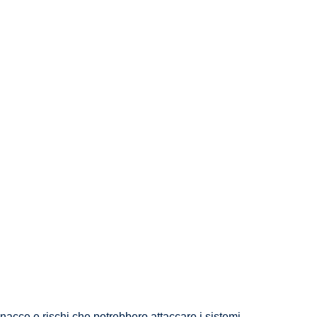
inacce e rischi che potrebbero attaccare i sistemi