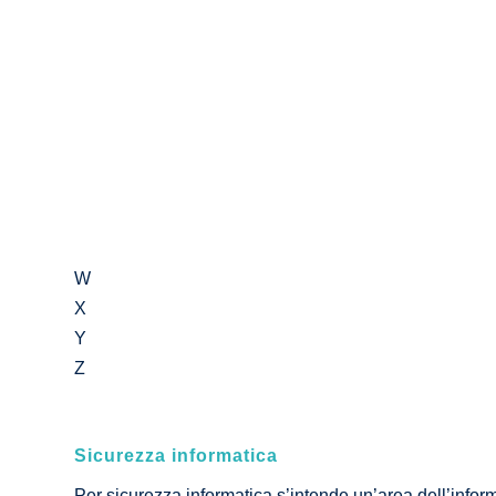
W
X
Y
Z
Sicurezza informatica
Per sicurezza informatica s’intende un’area dell’inform