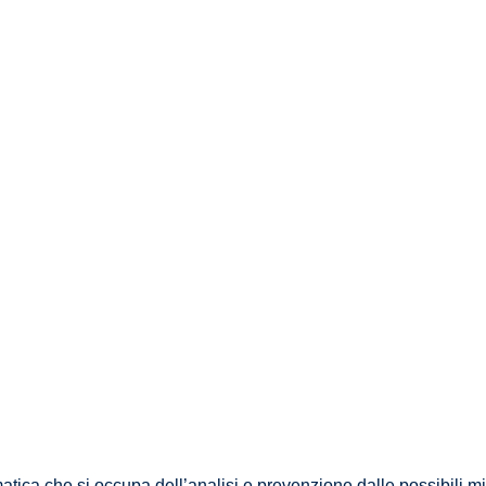
atica che si occupa dell’analisi e prevenzione dalle possibili m