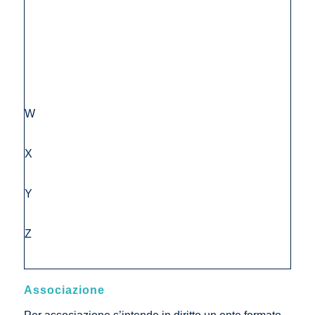
W
X
Y
Z
Associazione