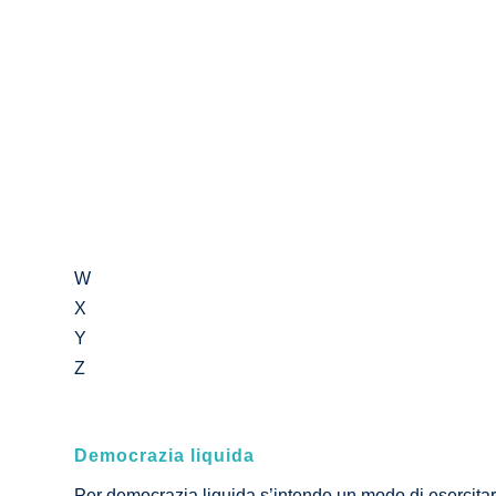
W
X
Y
Z
Democrazia liquida
Per democrazia liquida s’intende un modo di esercitare 