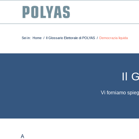
Sei in:
Home
/
Il Glossario Elettorale di POLYAS
/
Democrazia liquida
Il 
Vi forniamo spiega
A