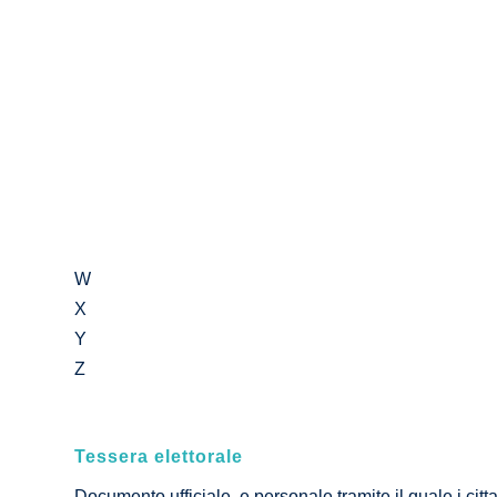
W
X
Y
Z
Tessera elettorale
Documento ufficiale e personale tramite il quale i cittad