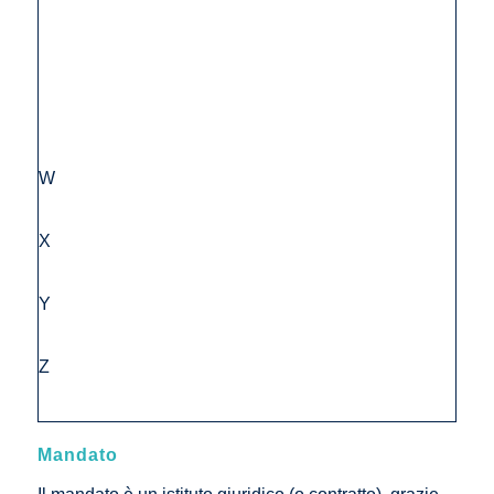
W
X
Y
Z
Mandato