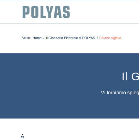
Sei in:
Home
/
Il Glossario Elettorale di POLYAS
/
Chiave digitale
Il 
Vi forniamo spiega
A