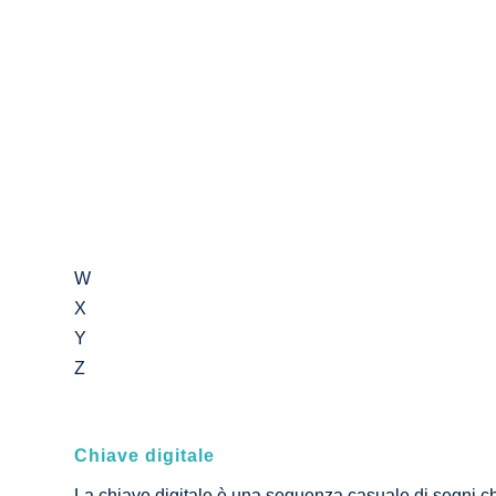
W
X
Y
Z
Chiave digitale
La chiave digitale è una sequenza casuale di segni che