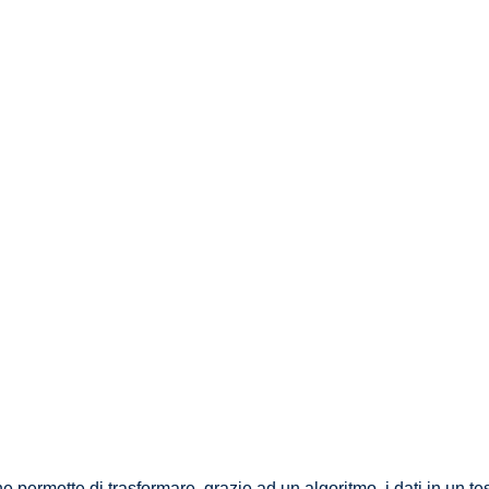
 permette di trasformare, grazie ad un algoritmo, i dati in un t