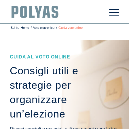
Sei in:
Home
/
Voto elettronico
/
Guida voto online
GUIDA AL VOTO ONLINE
Consigli utili e
strategie per
organizzare
un’elezione
Diversi consigli e materiali utili per organizzare la tua