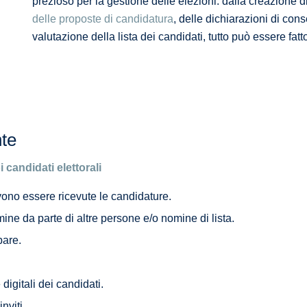
prezioso per la gestione delle elezioni: dalla creazione di 
delle proposte di candidatura
, delle dichiarazioni di con
valutazione della lista dei candidati, tutto può essere fatt
nte
candidati elettorali
evono essere ricevute le candidature.
ne da parte di altre persone e/o nomine di lista.
pare.
 digitali dei candidati.
nviti.