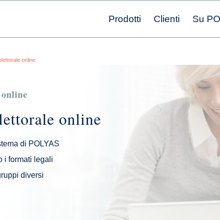
Prodotti
Clienti
Su P
lettorale online
 online
ettorale online
sistema di POLYAS
i formati legali
gruppi diversi