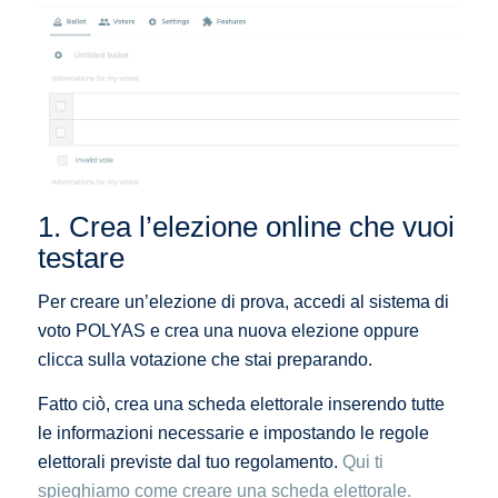
1. Crea l’elezione online che vuoi
testare
Per creare un’elezione di prova, accedi al sistema di
voto POLYAS e crea una nuova elezione oppure
clicca sulla votazione che stai preparando.
Fatto ciò, crea una scheda elettorale inserendo tutte
le informazioni necessarie e impostando le regole
elettorali previste dal tuo regolamento.
Qui ti
spieghiamo come creare una scheda elettorale.