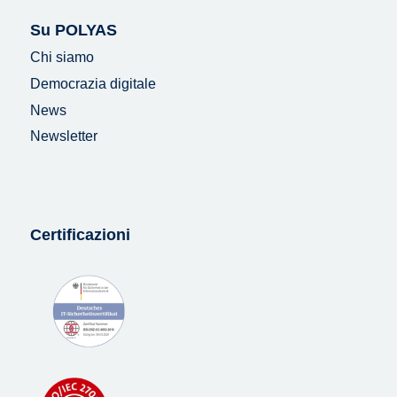
Su POLYAS
Chi siamo
Democrazia digitale
News
Newsletter
Certificazioni