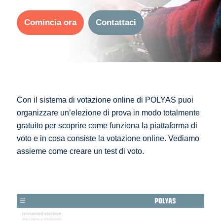
Comincia ora
Contattaci
Con il sistema di votazione online di POLYAS puoi
organizzare un’elezione di prova in modo totalmente
gratuito per scoprire come funziona la piattaforma di
voto e in cosa consiste la votazione online. Vediamo
assieme come creare un test di voto.