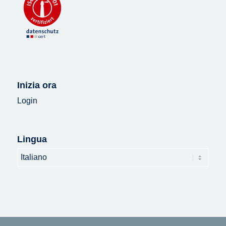
Inizia ora
Login
Lingua
Lingua